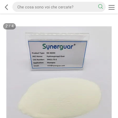
2
/
4