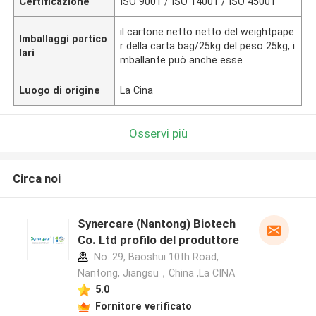
Certificazione
ISO 9001 / ISO 14001 / ISO 45001
il cartone netto netto del weightpape
Imballaggi partico
r della carta bag/25kg del peso 25kg, i
lari
mballante può anche esse
Luogo di origine
La Cina
Osservi più
Circa noi
Synercare (Nantong) Biotech
Co. Ltd profilo del produttore
No. 29, Baoshui 10th Road,
Nantong, Jiangsu，China ,La CINA
5.0
Fornitore verificato