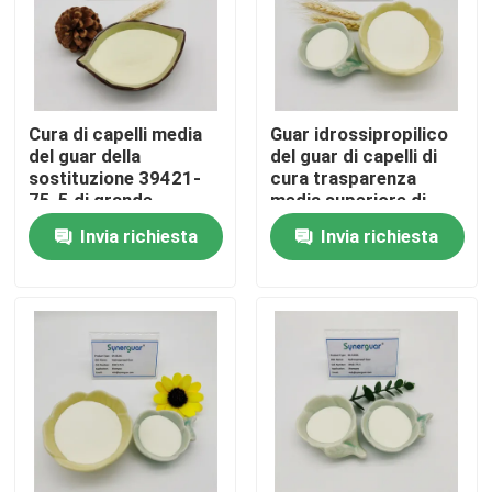
Su di noi
Visita alla fabbrica
Cura di capelli media
Guar idrossipropilico
del guar della
del guar di capelli di
sostituzione 39421-
cura trasparenza
75-5 di grande
media superiore di
Controllo della qualità
viscosità eccellente
viscosità dell'alta
Invia richiesta
Invia richiesta
idrossipropilico
Contattaci
Notizia
Casi
Chiedi un preventivo