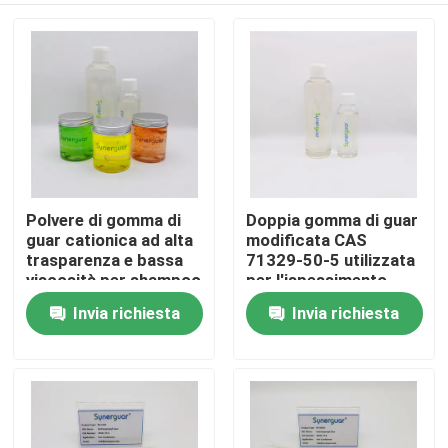
Polvere di gomma di
Doppia gomma di guar
guar cationica ad alta
modificata CAS
trasparenza e bassa
71329-50-5 utilizzata
viscosità per shampoo
per l'ispessimento
nello shampoo
Invia richiesta
Invia richiesta
Casa
Prodotti
Video