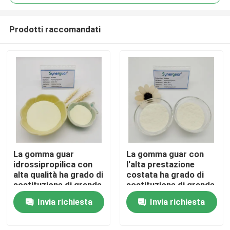
Prodotti raccomandati
La gomma guar
La gomma guar con
Casa
idrossipropilica con
l'alta prestazione
alta qualità ha grado di
costata ha grado di
sostituzione di grande
sostituzione di grande
Prodotti
viscosità e medio
viscosità e basso per
Invia richiesta
Invia richiesta
eccellente per olio
la fabbricazione della
Fracking
carta
Video