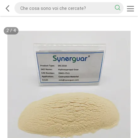
2
/
4