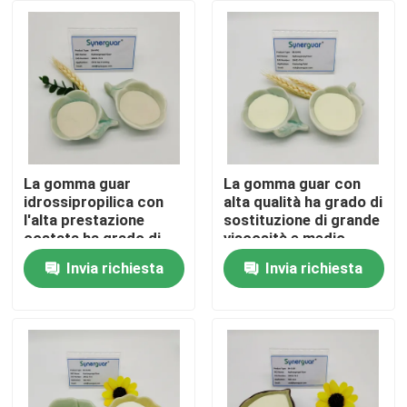
Su di noi
Visita alla fabbrica
Controllo della qualità
La gomma guar
La gomma guar con
idrossipropilica con
alta qualità ha grado di
l'alta prestazione
sostituzione di grande
Contattaci
costata ha grado di
viscosità e medio
sostituzione di grande
eccellente per la
Invia richiesta
Invia richiesta
viscosità e medio per
frattura del liquido
Notizia
olio Fracking
Casi
Chiedi un preventivo